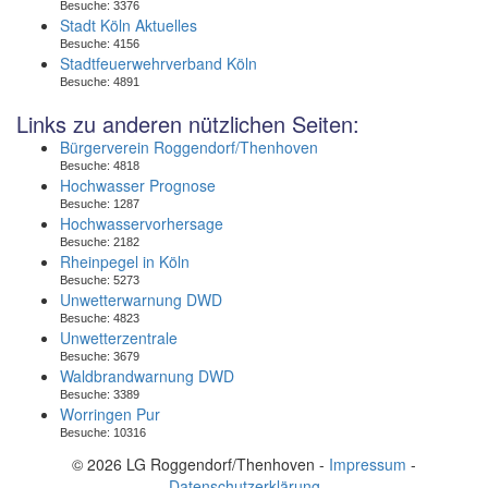
Besuche:
3376
Stadt Köln Aktuelles
Besuche:
4156
Stadtfeuerwehrverband Köln
Besuche:
4891
Links zu anderen nützlichen Seiten:
Bürgerverein Roggendorf/Thenhoven
Besuche:
4818
Hochwasser Prognose
Besuche:
1287
Hochwasservorhersage
Besuche:
2182
Rheinpegel in Köln
Besuche:
5273
Unwetterwarnung DWD
Besuche:
4823
Unwetterzentrale
Besuche:
3679
Waldbrandwarnung DWD
Besuche:
3389
Worringen Pur
Besuche:
10316
© 2026 LG Roggendorf/Thenhoven -
Impressum
-
Datenschutzerklärung