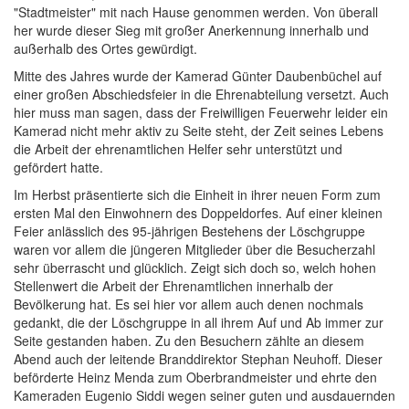
"Stadtmeister" mit nach Hause genommen werden. Von überall
her wurde dieser Sieg mit großer Anerkennung innerhalb und
außerhalb des Ortes gewürdigt.
Mitte des Jahres wurde der Kamerad Günter Daubenbüchel auf
einer großen Abschiedsfeier in die Ehrenabteilung versetzt. Auch
hier muss man sagen, dass der Freiwilligen Feuerwehr leider ein
Kamerad nicht mehr aktiv zu Seite steht, der Zeit seines Lebens
die Arbeit der ehrenamtlichen Helfer sehr unterstützt und
gefördert hatte.
Im Herbst präsentierte sich die Einheit in ihrer neuen Form zum
ersten Mal den Einwohnern des Doppeldorfes. Auf einer kleinen
Feier anlässlich des 95-jährigen Bestehens der Löschgruppe
waren vor allem die jüngeren Mitglieder über die Besucherzahl
sehr überrascht und glücklich. Zeigt sich doch so, welch hohen
Stellenwert die Arbeit der Ehrenamtlichen innerhalb der
Bevölkerung hat. Es sei hier vor allem auch denen nochmals
gedankt, die der Löschgruppe in all ihrem Auf und Ab immer zur
Seite gestanden haben. Zu den Besuchern zählte an diesem
Abend auch der leitende Branddirektor Stephan Neuhoff. Dieser
beförderte Heinz Menda zum Oberbrandmeister und ehrte den
Kameraden Eugenio Siddi wegen seiner guten und ausdauernden