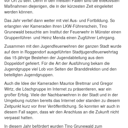
vor Ort zu sein. Denn in den meisten Fällen sind die effektivsten
Maßnahmen diejenigen, die in der kürzesten Zeit eingeleitet
werden können.
Das Jahr verlief dann weiter mit viel Aus- und Fortbildung. So
erlangten vier Kameraden ihren LKW-Führerschein, Tino
Grunewald besuchte am Institut der Feuerwehr in Münster einen
Gruppenführer- und Heinz Menda einen Zugführer Lehrgang.
Zusammen mit den Jugendfeuerwehren der ganzen Stadt wurde
auf dem in Roggendorf ausgeführten Stadtjugendfeuerwehrtag
das 15-jährige Bestehen der Jugendabteilung aus dem
Doppeldorf gefeiert. Für die Art der Ausführung bekam die
Jugendgruppe viel Lob von Seiten der Branddirektion und den
beteiligten Jugendgruppen.
Auch die Idee der Kameraden Maurice Breitmar und Gregor
Wirtz, die Löschgruppe im Internet zu präsentieren, war ein
großer Erfolg. Viele der Nachbarwehren in der Stadt und in der
Umgebung nutzten bereits das Internet oder standen zu diesem
Zeitpunkt kurz vor ihrer Veröffentlichung. So konnten wir auch in
diesem Fall sagen, dass wir den Anschluss an die Zukunft nicht
verpasst hatten.
In diesem Jahr befördert wurden Tino Grunewald zum