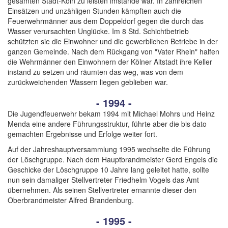
gesamten Stadt-Köln zu leisten imstande war. In zahlreichen
Einsätzen und unzähligen Stunden kämpften auch die
Feuerwehrmänner aus dem Doppeldorf gegen die durch das
Wasser verursachten Unglücke. Im 8 Std. Schichtbetrieb
schützten sie die Einwohner und die gewerblichen Betriebe in der
ganzen Gemeinde. Nach dem Rückgang von "Vater Rhein" halfen
die Wehrmänner den Einwohnern der Kölner Altstadt ihre Keller
instand zu setzen und räumten das weg, was von dem
zurückweichenden Wassern liegen geblieben war.
- 1994 -
Die Jugendfeuerwehr bekam 1994 mit Michael Mohrs und Heinz
Menda eine andere Führungsstruktur, führte aber die bis dato
gemachten Ergebnisse und Erfolge weiter fort.
Auf der Jahreshauptversammlung 1995 wechselte die Führung
der Löschgruppe. Nach dem Hauptbrandmeister Gerd Engels die
Geschicke der Löschgruppe 10 Jahre lang geleitet hatte, sollte
nun sein damaliger Stellvertreter Friedhelm Vogels das Amt
übernehmen. Als seinen Stellvertreter ernannte dieser den
Oberbrandmeister Alfred Brandenburg.
- 1995 -