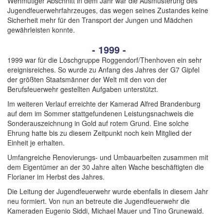
Wehmütiger Abschnitt in dem Jahr war die Ausmusterung des
Jugendfeuerwehrfahrzeuges, das wegen seines Zustandes keine
Sicherheit mehr für den Transport der Jungen und Mädchen
gewährleisten konnte.
- 1999 -
1999 war für die Löschgruppe Roggendorf/Thenhoven ein sehr
ereignisreiches. So wurde zu Anfang des Jahres der G7 Gipfel
der größten Staatsmänner der Welt mit den von der
Berufsfeuerwehr gestellten Aufgaben unterstützt.
Im weiteren Verlauf erreichte der Kamerad Alfred Brandenburg
auf dem im Sommer stattgefundenen Leistungsnachweis die
Sonderauszeichnung in Gold auf rotem Grund. Eine solche
Ehrung hatte bis zu diesem Zeitpunkt noch kein Mitglied der
Einheit je erhalten.
Umfangreiche Renovierungs- und Umbauarbeiten zusammen mit
dem Eigentümer an der 30 Jahre alten Wache beschäftigten die
Florianer im Herbst des Jahres.
Die Leitung der Jugendfeuerwehr wurde ebenfalls in diesem Jahr
neu formiert. Von nun an betreute die Jugendfeuerwehr die
Kameraden Eugenio Siddi, Michael Mauer und Tino Grunewald.