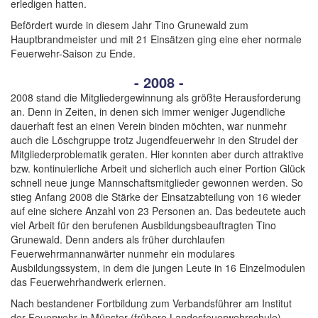
erledigen hatten.
Befördert wurde in diesem Jahr Tino Grunewald zum
Hauptbrandmeister und mit 21 Einsätzen ging eine eher normale
Feuerwehr-Saison zu Ende.
- 2008 -
2008 stand die Mitgliedergewinnung als größte Herausforderung
an. Denn in Zeiten, in denen sich immer weniger Jugendliche
dauerhaft fest an einen Verein binden möchten, war nunmehr
auch die Löschgruppe trotz Jugendfeuerwehr in den Strudel der
Mitgliederproblematik geraten. Hier konnten aber durch attraktive
bzw. kontinuierliche Arbeit und sicherlich auch einer Portion Glück
schnell neue junge Mannschaftsmitglieder gewonnen werden. So
stieg Anfang 2008 die Stärke der Einsatzabteilung von 16 wieder
auf eine sichere Anzahl von 23 Personen an. Das bedeutete auch
viel Arbeit für den berufenen Ausbildungsbeauftragten Tino
Grunewald. Denn anders als früher durchlaufen
Feuerwehrmannanwärter nunmehr ein modulares
Ausbildungssystem, in dem die jungen Leute in 16 Einzelmodulen
das Feuerwehrhandwerk erlernen.
Nach bestandener Fortbildung zum Verbandsführer am Institut
der Feuerwehr in Münster (frühere Landesfeuerwehrschule)