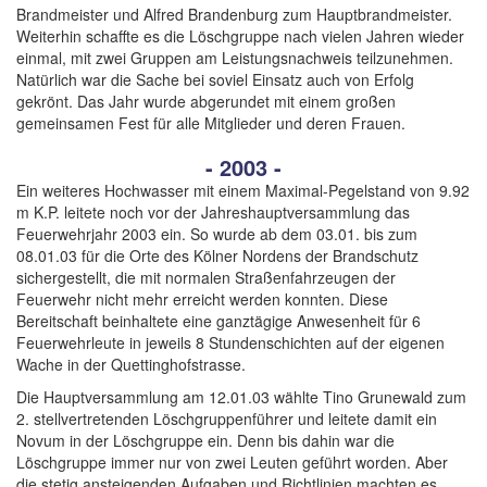
Brandmeister und Alfred Brandenburg zum Hauptbrandmeister.
Weiterhin schaffte es die Löschgruppe nach vielen Jahren wieder
einmal, mit zwei Gruppen am Leistungsnachweis teilzunehmen.
Natürlich war die Sache bei soviel Einsatz auch von Erfolg
gekrönt. Das Jahr wurde abgerundet mit einem großen
gemeinsamen Fest für alle Mitglieder und deren Frauen.
- 2003 -
Ein weiteres Hochwasser mit einem Maximal-Pegelstand von 9.92
m K.P. leitete noch vor der Jahreshauptversammlung das
Feuerwehrjahr 2003 ein. So wurde ab dem 03.01. bis zum
08.01.03 für die Orte des Kölner Nordens der Brandschutz
sichergestellt, die mit normalen Straßenfahrzeugen der
Feuerwehr nicht mehr erreicht werden konnten. Diese
Bereitschaft beinhaltete eine ganztägige Anwesenheit für 6
Feuerwehrleute in jeweils 8 Stundenschichten auf der eigenen
Wache in der Quettinghofstrasse.
Die Hauptversammlung am 12.01.03 wählte Tino Grunewald zum
2. stellvertretenden Löschgruppenführer und leitete damit ein
Novum in der Löschgruppe ein. Denn bis dahin war die
Löschgruppe immer nur von zwei Leuten geführt worden. Aber
die stetig ansteigenden Aufgaben und Richtlinien machten es