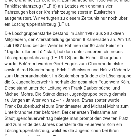
Tanklöschfahrzeug (TLF 8) als Letztes von ehemals vier
Fahrzeugen bei der Kreisfahrzeugmeisterei in Euskirchen
ausgemustert. Wir verfügten zu diesem Zeitpunkt nur noch über
ein Löschgruppenfahrzeug (LF 8).
Die Löschgruppenstärke bestand im Jahr 1987 aus 26 aktiven
Mitgliedern, der Altersabteilung gehören 6 Kameraden an. Am 12.
Juli 1987 fand bei der Wehr im Rahmen der 80-Jahr-Feier ein
"Tag der offenen Tür" statt, bei dem unter anderem ein neues
Löschgruppenfahrzeug (LF 16-TS) an die Einheit übergeben
wurde. Befördert wurden Gerd Engels zum Oberbrandmeister
sowie Alfred Brandenburg, Erich Thönnissen und Heinz Göddertz
zum Unterbrandmeister. Im September gründete die Löschgruppe
die 6. Jugendfeuerwehr innerhalb der gesamten Feuerwehr Köln.
Diese stand unter der Leitung von Frank Daubenbüchel und
Michael Mohrs. Die Stärke dieser Jugendgruppe betrug damals
16 Jungen im Alter von 12 – 17 Jahren. Etwas später wurde
Frank Daubenbüchel zum Brandmeister und Michael Mohrs zum
Unterbrandmeister befördert. Bei der ersten Teilnahme am
Stadtjugendfeuerwehrtag belegte man prompt den zweiten Platz
und zum Ende des Jahres überstellte die Feuerwehr Köln ein
Löschgruppenfahrzeug, welches die Jugendlichen bei ihren