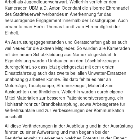
Arbeit als Jugendfeuerwehrwart. Weiterhin verlieh er dem
Kameraden UBM a.D. Anton Odendahl die silberne Ehrennadel
des Stadtfeuerwehrverbandes in Anerkennung für das
herausragende Engagement innerhalb der Löschgruppe. Auch
ernannte man Herrn Thomas Landt zum Ehrenmitglied der
Einheit.
An Ausrüstungsgegenständen und Gerätschaften gab es auch
viel Neues für die aktiven Mitglieder. So wurden alle Kameraden
mit der neuen Schutzkleidung aus Nomex eingekleidet. In
Eigenleistung wurden Umbauten an den Löschfahrzeugen
durchgeführt, so dass jetzt gleichgesetzt mit dem ersten
Einsatzfahrzeug auch das zweite bei allen Unwetter-Einsätzen
unabhängig arbeiten konnte. Bis dato fehlte es hier an
Motorsäge, Tauchpumpe, Stromerzeuger, Material zum
Ausleuchten und ähnlichem. Weiterhin wurden durch eigene
Mittel Materialien zur besseren Patientenerstversorgung, ein
Hohlstrahlrohr zur Brandbekämpfung, sowie Arbeitsgeräte für
Verkehrsunfälle und zur Verbesserungen der Kommunikation
beschafft.
All diese Veränderungen in der Ausbildung und in der Ausrüstung
führten zu einer Aufwertung und man begann bei der
Berufsfeuerwehr zu erkennen, welches Potential in der Einheit