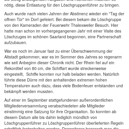
nötig, diese Entlastung für den Löschgruppenführer zu bringen.
Auch wurde nach vielen Jahren der Abstinenz wieder ein "Tag der
offnen Tür" im Dorf gefeiert. Bei diesem bekam die Löschgruppe
von den Kameraden der Feuerwehr Thalexweiler Besuch. Hier
hatte man schon im vorhergegangenen Jahr mit einer Visite des
Löschzuges im schönen Saarland begonnen, eine Partnerschaft
aufzubauen.
War es noch im Januar fast zu einer Überschwemmung der
Altstadt gekommen, war es im Sommer des Jahres so regenarm
wie seit Anbeginn dieser Chronik nicht. Der Rhein fiel auf ein
Rekordtief von 80 cm, die Schiffart wurde streckenweise
eingestellt, Schiffe konnten nur halb beladen werden. Natürlich
führte diese Dürre mit den anhaltenden extremen hohen
Temperaturen auch dazu, dass viele Bodenfeuer entstanden und
bekämpft werden mussten.
Auf einer im September stattgefundenen außerordentlichen
Mitgliederversammlung verabschiedeten alle Mitglieder
einstimmig eine Satzung für ihre Organisation. So konnten ab
diesem Datum alle bis dahin lediglich mündlich von
Löschgruppenführer zu Löschgruppenführer überlieferten Regeln
schriftlich festgehalten werden. Desweiteren besprach man die