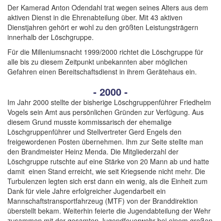
Der Kamerad Anton Odendahl trat wegen seines Alters aus dem
aktiven Dienst in die Ehrenabteilung über. Mit 43 aktiven
Dienstjahren gehört er wohl zu den größten Leistungsträgern
innerhalb der Löschgruppe.
Für die Milleniumsnacht 1999/2000 richtet die Löschgruppe für
alle bis zu diesem Zeitpunkt unbekannten aber möglichen
Gefahren einen Bereitschaftsdienst in ihrem Gerätehaus ein.
- 2000 -
Im Jahr 2000 stellte der bisherige Löschgruppenführer Friedhelm
Vogels sein Amt aus persönlichen Gründen zur Verfügung. Aus
diesem Grund musste kommissarisch der ehemalige
Löschgruppenführer und Stellvertreter Gerd Engels den
freigewordenen Posten übernehmen. Ihm zur Seite stellte man
den Brandmeister Heinz Menda. Die Mitgliederzahl der
Löschgruppe rutschte auf eine Stärke von 20 Mann ab und hatte
damit einen Stand erreicht, wie seit Kriegsende nicht mehr. Die
Turbulenzen legten sich erst dann ein wenig, als die Einheit zum
Dank für viele Jahre erfolgreicher Jugendarbeit ein
Mannschaftstransportfahrzeug (MTF) von der Branddirektion
überstellt bekam. Weiterhin feierte die Jugendabteilung der Wehr
zusammen mit der gesamten Jugendfeuerwehr bei einem großen