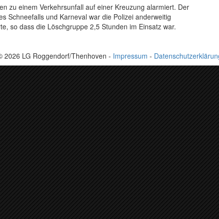
n zu einem Verkehrsunfall auf einer Kreuzung alarmiert. Der
des Schneefalls und Karneval war die Polizei anderweitig
rte, so dass die Löschgruppe 2,5 Stunden im Einsatz war.
© 2026 LG Roggendorf/Thenhoven -
Impressum
-
Datenschutzerklärun